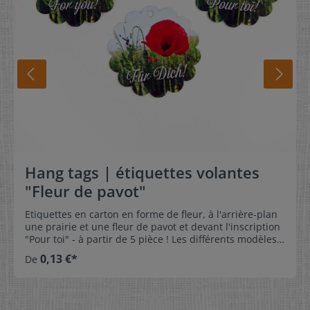
Hang tags | étiquettes volantes
"Fleur de pavot"
Etiquettes en carton en forme de fleur, à l'arrière-plan
une prairie et une fleur de pavot et devant l'inscription
"Pour toi" - à partir de 5 pièce ! Les différents modèles
utilisés pour nos étiquettes cartonnées standards, ont
0,13 €*
De
été conçus avec la plus grande attention pour nos
clients. Les Hang-tags professionnels donnent à votre
cadeau ou produit fait maison un petit quelque chose
en plus. Ils offrent un avantage significatif car ils