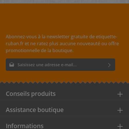
peuvent être fixés presque n'importe où. Sachez attirer
l‘attention ! Motif simple face, dos bleu clair
Dimensions: diamètre 50 mm Perforation:• un trou en
haut au milieu• diamètre 3,5mm Matériau:- carton de
haute qualité en cellulose sans bois- poids : 300g
Impression:- impression mate avec un faible lustre
Abonnez-vous à la newsletter gratuite de etiquette-
ruban.fr et ne ratez plus aucune nouveauté ou offre
promotionnelle de la boutique.
Adresse e-mail*
En sélectionnant Continuer, vous confirmez que vous avez lu
nos
informations sur la protection des données
et que vous
acceptez nos
conditions générales
.
Conseils produits
Assistance boutique
Informations