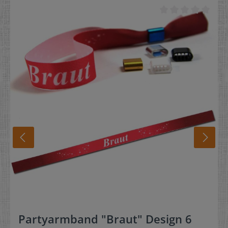
Kunststoffverschlüsse dazu, so kommt das Armband
fertig vorgefädelt bei Ihnen an.Das vorgefädelte
Kontrollbändchen muss so nur über das Handgelenk
geschoben werden, Alu-Verschluss zuschieben, mit der
Zange zusammen pressen und schon sitzt das
Eintrittsband fest und sicher und kann nicht verloren
gehen. Somit ist das Festivalband nicht übertragbar.
*Alternativ haben wir unsere Kunststoff-Verschlüsse im
Programm, für diese wird KEINE Zange benötigt.
Material:Metall-Handplombenzange / Griff aus
Kunststoff
Partyarmband "Braut" Design 6