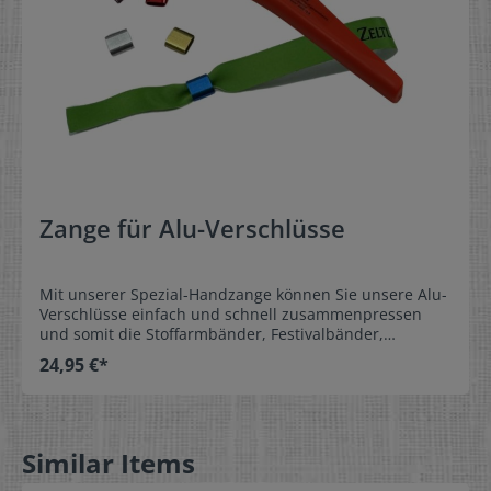
Zange für Alu-Verschlüsse
Mit unserer Spezial-Handzange können Sie unsere Alu-
Verschlüsse einfach und schnell zusammenpressen
und somit die Stoffarmbänder, Festivalbänder,
Eintrittsbänder oder Partyarmbänder sicher am
24,95 €*
Handgelenk verschließen.So wird bei Festivals, Events,
Messen oder Veranstaltungen gewährleistet, dass das
Eintrittsband immer zum Ausweisen zur Verfügung
steht und es nicht übertragbar ist. Bestellen Sie zu
unseren Stoffarmbändern und
Similar Items
Partyarmbändern die Alu- oder