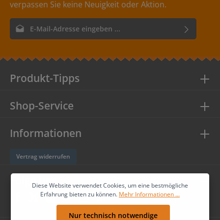
verpassen Sie keine Neuigkeit oder Aktion.
E-Mail-Adresse*
Ich habe die
Datenschutzbestimmungen
zur Kenntnis
genommen und die
AGB
gelesen und bin mit ihnen
einverstanden.
Produkt-Tipps
Shop-Service
Informationen
Vertrag widerrufen
Folge uns
Diese Website verwendet Cookies, um eine bestmögliche
Erfahrung bieten zu können.
Mehr Informationen ...
Nur technisch notwendige