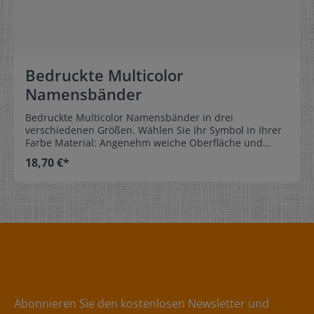
Bedruckte Multicolor
Namensbänder
Bedruckte Multicolor Namensbänder in drei
verschiedenen Größen. Wählen Sie Ihr Symbol in Ihrer
Farbe Material: Angenehm weiche Oberfläche und
hoher Tragekomfort ohne Kratzen. 100% Polyester-
18,70 €*
Satin, formbeständig, farbecht und besonders
pflegeleicht. Kein Ausfransen der Stoffkanten, durch
spezielles Heißschnittverfahren. Pflege:Nähetiketten
waschbar bis 60°C Kreatives und individuelles
Gestalten: Große Auswahl an Designoptionen - eigener
Text, 1 Bandfarbe und 32 Textfarben, 20 Schriftarten,
über 40 Symbole und mehr.
Abonnieren Sie den kostenlosen Newsletter und