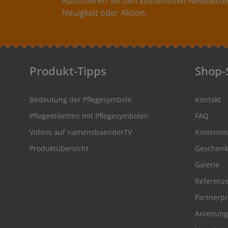
Abonnieren Sie den kostenlosen Newsletter
toluolfrei- NICHT geeignet für Satinetiketten
Neuigkeit oder Aktion.
Produkt-Tipps
Shop-
Bedeutung der Pflegesymbole
Kontakt
Pflegeetiketten mit Pflegesymbolen
FAQ
Videos auf namensbaenderTV
Kostenlo
Produktübersicht
Geschenk
Galerie
Referenz
Partnerp
Anleitung