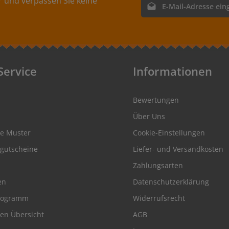
 und verpassen Sie keine
E-Mail-Adresse*
Ich habe die
Datenschutz
genommen und die
AGB
ge
einverstanden.
Service
Informationen
Bewertungen
Über Uns
se Muster
Cookie-Einstellungen
gutscheine
Liefer- und Versandkosten
Zahlungsarten
en
Datenschutzerklärung
rogramm
Widerrufsrecht
en Übersicht
AGB