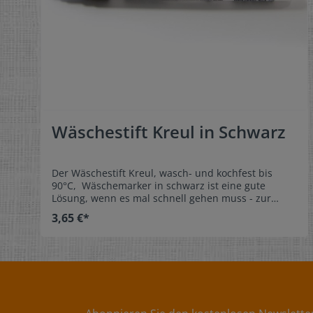
Wäschestift Kreul in Schwarz
Der Wäschestift Kreul, wasch- und kochfest bis
90°C, Wäschemarker in schwarz ist eine gute
Lösung, wenn es mal schnell gehen muss - zur
Kennzeichnung oder Beschriftung von
3,65 €*
Webetiketten oder einzelner Wäschestücke.Werden
Sie kreativ und gestalten und beschriften Sie
unsere Textiletiketten zum Selbst-Beschriften mit
unserem kochfesten Wäschestift.Ideal für
Kindergarten, Kinderkrippe, Landschulheim,
Seniorenheim, Freizeit und Sport. Eigenschaften: -
wasch- und kochfest bis 90°C- Strichstärke ca.
1mm- formstabile Spitze- geruchsarm, xylol- und