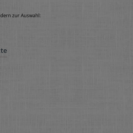
ndern zur Auswahl:
n
kte