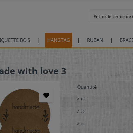
IQUETTE BOIS
HANGTAG
RUBAN
BRAC
ade with love 3
Quantité
À
10
À
20
À
50