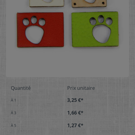
Quantité
Prix unitaire
3,25 €*
À
1
1,66 €*
À
3
1,27 €*
À
5