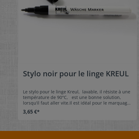
Stylo noir pour le linge KREUL
Le stylo pour le linge Kreul, lavable, il résiste à une
température de 90°C, est une bonne solution,
lorsqu’il faut aller vite.Il est idéal pour le marquage
et l’étiquetage du linge. Caractéristiques:- lavable, il
3,65 €*
résiste à une température de 90°C- épaisseur de
trait: environ 1 mm- pointe rigide, ne se déforme
pas - sans odeur, sans xylène et sans toluène - Ne
convient pas pour les étiquettes en satin