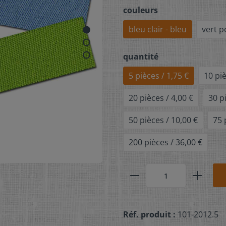
couleurs
bleu clair - bleu
vert 
quantité
5 pièces / 1,75 €
10 piè
20 pièces / 4,00 €
30 p
50 pièces / 10,00 €
75 
200 pièces / 36,00 €
Réf. produit :
101-2012.5