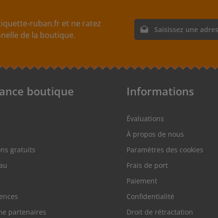
iquette-ruban.fr et ne ratez
Adresse e-mail*
elle de la boutique.
En sélectionnant Continue
nos
informations sur la p
acceptez nos
conditions g
tance boutique
Informations
Évaluations
À propos de nous
ons gratuits
Paramètres des cookies
au
Frais de port
Paiement
rences
Confidentialité
e partenaires
Droit de rétractation