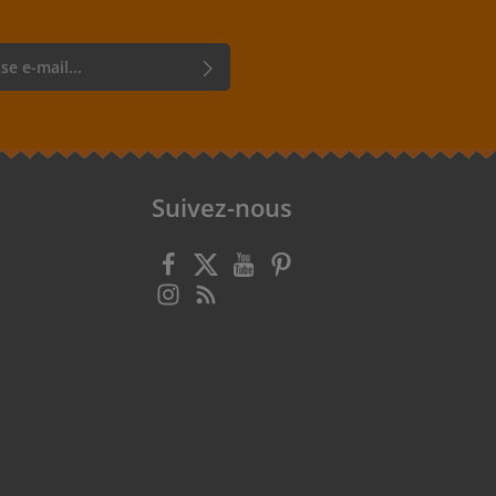
r, vous confirmez que vous avez lu
rotection des données
et que vous
énérales
.
Suivez-nous