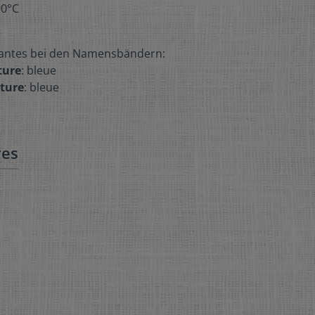
90°C
ivantes bei den Namensbändern:
ture
: bleue
iture
: bleue
res