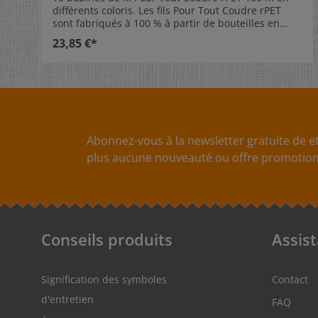
différents coloris. Les fils Pour Tout Coudre rPET
sont fabriqués à 100 % à partir de bouteilles en
PET recyclées. Le set est disponible en trois lots de
23,85 €*
coloris assortis. Art. 731138 Col. 1 (Gütermann)
Coloris disponible Col. 1, Col. 2, Col. 3 Unité de
livraison 1 set Contenu 10 bobines fil Pour Tout
Coudre rPET 100 m Dimensions 197 x 65 x 25 mm
Abonnez-vous à la newsletter gratuite de et
plus aucune nouveauté ou offre promotionn
Conseils produits
Assis
Signification des symboles
Contact
d'entretien
FAQ