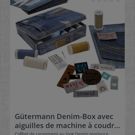
Gütermann Denim-Box avec
aiguilles de machine à coudre
pour jeans et étiquettes en
Coffret de rangement au look Denim tendance