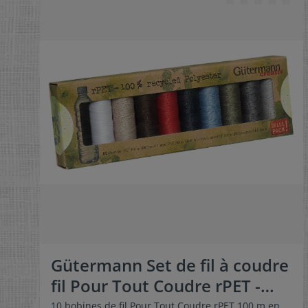
Gütermann Set de fil à coudre
fil Pour Tout Coudre rPET -
Col. 1 - 731138
10 bobines de fil Pour Tout Coudre rPET 100 m en