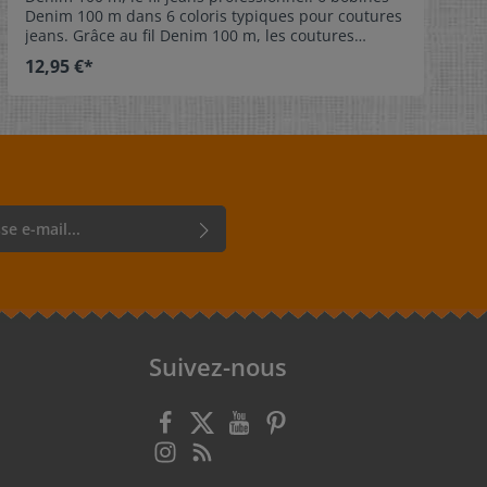
Denim 100 m dans 6 coloris typiques pour coutures
jeans. Grâce au fil Denim 100 m, les coutures
piquées et apparentes robustes, les coutures
12,95 €*
rabattues typiques des jeans et les effets tendance
sont réalisés facilement et de
manière professionnelle et garantissent un aspect
décontracté remarquable. Art. 731144, Col. 1
(Gütermann) Unité de livraison 1 set Contenu 6
bobines fil Denim 100 m Dimensions 81 x 113 x 28
mm
r, vous confirmez que vous avez lu
rotection des données
et que vous
énérales
.
Suivez-nous