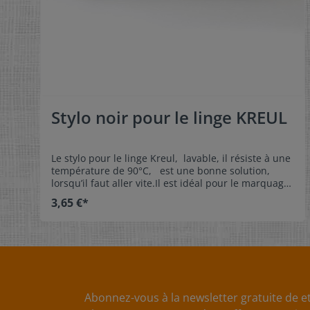
Stylo noir pour le linge KREUL
Le stylo pour le linge Kreul, lavable, il résiste à une
température de 90°C, est une bonne solution,
lorsqu’il faut aller vite.Il est idéal pour le marquage
et l’étiquetage du linge. Caractéristiques:- lavable, il
3,65 €*
résiste à une température de 90°C- épaisseur de
trait: environ 1 mm- pointe rigide, ne se déforme
pas - sans odeur, sans xylène et sans toluène - Ne
convient pas pour les étiquettes en satin
Abonnez-vous à la newsletter gratuite de et