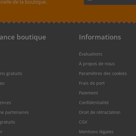
elle de la boutique.
En sélectionnant Continue
nos
informations sur la p
acceptez nos
conditions g
tance boutique
Informations
Évaluations
À propos de nous
ons gratuits
Paramètres des cookies
au
Frais de port
Paiement
rences
Confidentialité
e partenaires
Droit de rétractation
gratuits
CGV
er
Mentions légales