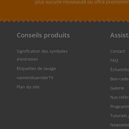
plus aucune nouveauté ou offre promotionn
Conseils produits
Assis
Signification des symboles
Contact
d'entretien
FAQ
Étiquettes de lavage
Échantill
namensbaenderTV
Bon-cade
Plan du site
Galerie
Nos réfé
Programm
Tutoriels 
Newslett