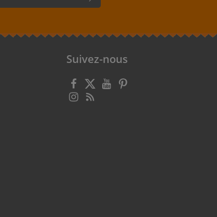
r, vous confirmez que vous avez lu
rotection des données
et que vous
énérales
.
Suivez-nous