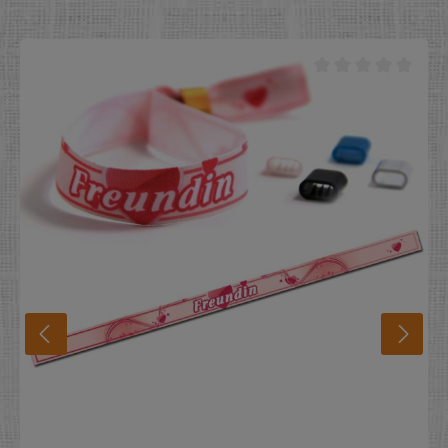
‘entrée avec arrêt en aluminium ou en matière
plastique pour que nous vous puissions le fabriquer
d’avance. La bande / le bracelet de contrôlle fabriqué
d’avance doit être juste mis sur le poignet. L’arrêt en
aluminium ou en plastique doit être pincé sur le
poignet et le billet ruban est sûrement fixe et il ne peut
pas être perdu. Comme ca la bande / le bracelet de
festival ne peut pas être transmis aux autres
personnes. *Alternativ nous avons dans nos
programmes des arrêts en matière plastique ce pour
cela que vous n’avez pas besoin d’une pince.
Matériel:Métal – pince à main au plomb / poignée en
matière plastique.