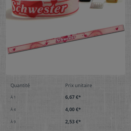
Quantité
Prix unitaire
6,67 €*
À
1
4,00 €*
À
4
2,53 €*
À
9