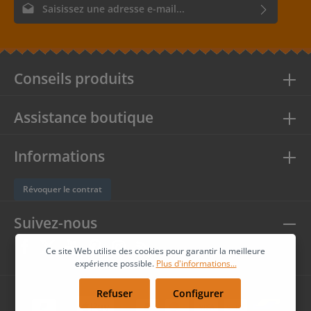
Adresse e-mail*
En sélectionnant Continuer, vous confirmez que vous avez lu
nos
informations sur la protection des données
et que vous
acceptez nos
conditions générales
.
Conseils produits
Assistance boutique
Informations
Révoquer le contrat
Suivez-nous
Ce site Web utilise des cookies pour garantir la meilleure
expérience possible.
Plus d'informations...
Refuser
Configurer