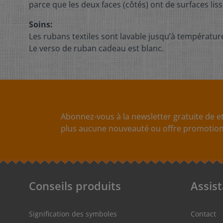
parce que les deux faces (côtés) ont de surfaces lis
Soins:
Les rubans textiles sont lavable jusqu’à température
Le verso de ruban cadeau est blanc.
Abonnez-vous à la newsletter gratuite de et
plus aucune nouveauté ou offre promotionn
Conseils produits
Assis
Signification des symboles
Contact