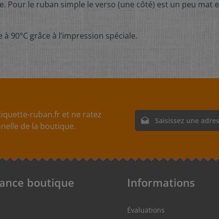
se. Pour le ruban simple le verso (une côté) est un peu mat e
 à 90°C grâce à l’impression spéciale.
iquette-ruban.fr et ne ratez
Adresse e-mail*
elle de la boutique.
En sélectionnant Continue
nos
informations sur la p
acceptez nos
conditions g
tance boutique
Informations
Évaluations