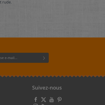
t rude.
r, vous confirmez que vous avez lu
rotection des données
et que vous
énérales
.
Suivez-nous