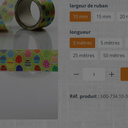
largeur de ruban
10 mm
15 mm
20
longueur
3 mètres
5 mètres
25 mètres
50 mètres
Réf. produit :
600-734.10-3