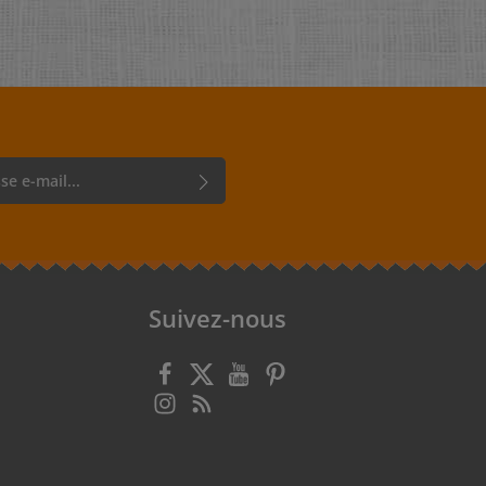
r, vous confirmez que vous avez lu
rotection des données
et que vous
énérales
.
Suivez-nous