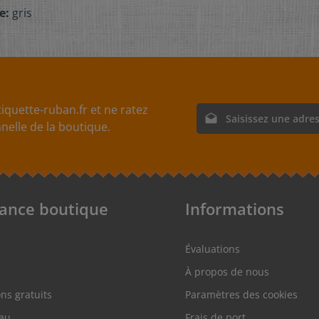
e:
gris
iquette-ruban.fr et ne ratez
Adresse e-mail*
elle de la boutique.
En sélectionnant Continue
nos
informations sur la p
acceptez nos
conditions g
tance boutique
Informations
Évaluations
À propos de nous
ons gratuits
Paramètres des cookies
au
Frais de port