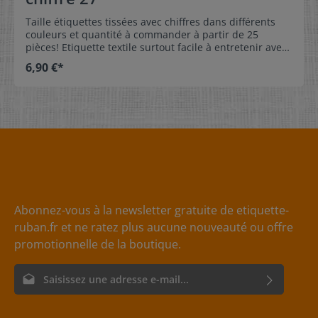
Taille étiquettes tissées avec chiffres dans différents
couleurs et quantité à commander à partir de 25
pièces! Etiquette textile surtout facile à entretenir avec
le chiffre 27 avec manche à coudre. L’étiquette de taille
6,90 €*
peut être pliée au milieu et cousue comme dragonne.
Nos étiquettes des tailles sont indéformables, de
couleur résistante et très confortable.Sans gratte!
Dimension: 4 x 1 cm Matériel: Surface douce et très
confortable sans gratte. 100% polyester – indéformable,
de couleur résistante et surtout facile à entretenir Sans
effrangé au bordure de tissu grâce à la moderne
technologie spéciale Soin: Soin simple d’étiquette
textile couleur résistante lavable jusqu’à la température
de 90°C Couleur: Les couleurs disponibles pour votre
choix sont suivantes: couleur de la bande: noir
Abonnez-vous à la newsletter gratuite de etiquette-
couleur d’écriture: blanche couleur de la bande:
ruban.fr et ne ratez plus aucune nouveauté ou offre
rouge couleur d’écriture: blanche couleur de la
bande: blanche couleur d’écriture: gris
promotionnelle de la boutique.
Adresse e-mail*
En sélectionnant Continuer, vous confirmez que vous avez lu
nos
informations sur la protection des données
et que vous