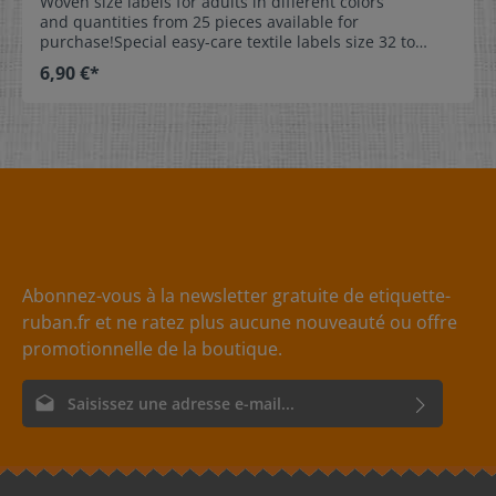
Woven size labels for adults in different colors
and quantities from 25 pieces available for
purchase!Special easy-care textile labels size 32 to
stitch on or sew. The size label can be folded in the
6,90 €*
middle and sewn in a loop.Our size labels are
dimensionally stable, they are colorfast, and are very
comfortable on the skin - no scratching! Dimensions:4 x
1 cm / 3/8" x 1-9/16" Material:Pleasantly soft surface
and comfortable against the skin. 100% polyester -
dimensionally stable, colorfast, and easy-care. No
fraying of the fabric edges because of a special hot cut
process. Care:Special easy-care textile labels,
colorfast, washable up to 90°C / 194°F. Colors:The
following color combinations are available:- Label
color: black Text color: white- Label
Abonnez-vous à la newsletter gratuite de etiquette-
color: red Text color: white- Label
ruban.fr et ne ratez plus aucune nouveauté ou offre
color: white Text color: gray
promotionnelle de la boutique.
Adresse e-mail*
En sélectionnant Continuer, vous confirmez que vous avez lu
nos
informations sur la protection des données
et que vous
acceptez nos
conditions générales
.