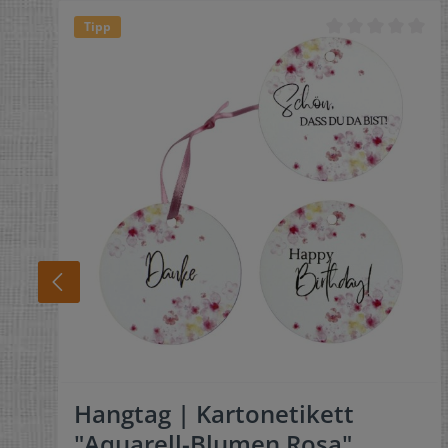
Tipp
Hangtag | Kartonetikett
"Aquarell-Blumen Rosa"