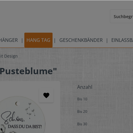
HÄNGER
HANG TAG
GESCHENKBÄNDER
EINLASS
it Design
"Pusteblume"
Anzahl
Bis
10
Bis
20
Bis
30