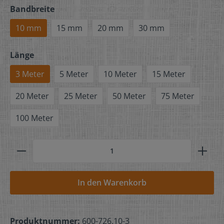
Bandbreite
10 mm
15 mm
20 mm
30 mm
Länge
3 Meter
5 Meter
10 Meter
15 Meter
20 Meter
25 Meter
50 Meter
75 Meter
100 Meter
In den Warenkorb
Produktnummer:
600-726.10-3