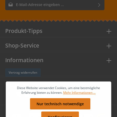
E-Mail-Adresse*
Ich habe die
Datenschutzbestimmungen
zur Kenntnis
genommen und die
AGB
gelesen und bin mit ihnen
einverstanden.
Produkt-Tipps
Shop-Service
Informationen
Vertrag widerrufen
Folge uns
Diese Website verwendet Cookies, um eine bestmögliche
Erfahrung bieten zu können.
Mehr Informationen ...
Nur technisch notwendige