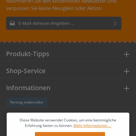
Abonnieren Sie den kostenlosen Newsletter und
verpassen Sie keine Neuigkeit oder Aktion.
E-Mail-Adresse*
Ich habe die
Datenschutzbestimmungen
zur Kenntnis
genommen und die
AGB
gelesen und bin mit ihnen
einverstanden.
Produkt-Tipps
Shop-Service
Informationen
Vertrag widerrufen
Folge uns
Diese Website verwendet Cookies, um eine bestmögliche
Erfahrung bieten zu können.
Mehr Informationen ...