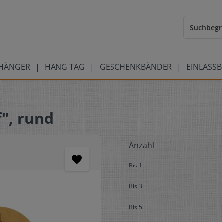
HÄNGER
HANG TAG
GESCHENKBÄNDER
EINLASS
", rund
Anzahl
Bis
1
Bis
3
Bis
5