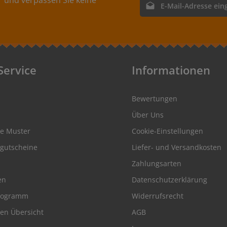
E-Mail-Adresse*
bis 40°C Kordeln:Unter der Rubrik Zubehör für
Leder-Etiketten finden Sie Kordeln in verschiedenen
Ich habe die
Datenschutz
Ausführungen zur Befestigung Ihrer Hang-Tags.
genommen und die
AGB
ge
Material:- Kunstleder in Perlbeige, Beige, Braun,
einverstanden.
Dunkelbraun, Hellgrau, Grau, Dunkelgrau, Petrol,
Creme, Lindgrün
Service
Informationen
Bewertungen
Über Uns
se Muster
Cookie-Einstellungen
gutscheine
Liefer- und Versandkosten
Zahlungsarten
en
Datenschutzerklärung
rogramm
Widerrufsrecht
en Übersicht
AGB