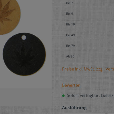
Bis
7
Bis
9
Bis
19
Bis
49
Bis
79
Ab
80
Preise inkl. MwSt. zzgl. Ve
Bewerten
Sofort verfügbar, Lieferz
Ausführung