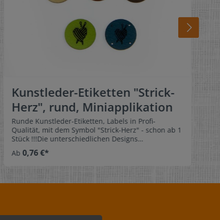
Kunstleder-Etiketten "Strick-
Herz", rund, Miniapplikation
Runde Kunstleder-Etiketten, Labels in Profi-
Qualität, mit dem Symbol "Strick-Herz" - schon ab 1
Stück !!!Die unterschiedlichen Designs
der Kunstleder-Etiketten wurden liebevoll für
0,76 €*
Ab
unsere Kunden entworfen. Das professionelle Label
gibt Ihrem selbst genähten oder gestrickten
Lieblingsstück das gewisse Etwas.Es ist doch schön,
wenn man etwas kreativ gestaltet hat und ein
"Strick-Herz"-Label beifügt. Gravur einseitig!
Abmessungen: Durchmesser: 1,9 cm Lochung: -
ohne Lochung- 1 Loch oben, mittig - Durchmesser
3,5 mm- 2 Löcher, ein Loch links und ein Loch