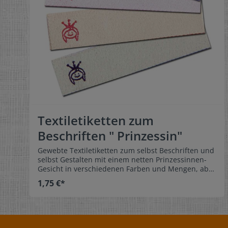
Textiletiketten zum
Beschriften " Prinzessin"
Gewebte Textiletiketten zum selbst Beschriften und
selbst Gestalten mit einem netten Prinzessinnen-
Gesicht in verschiedenen Farben und Mengen, ab 5
Stück bestellbar!Wenn es mal schnell und einfach
1,75 €*
gehen muss: bestellen, Lieferung innerhalb von 1-3
Arbeitstagen, Wäscheetikett beschriften, einnähen ,
fertig!Ihr Kind wird die Etiketten lieben und die
Kleidungsstücke gehen mit dem Namensetikett
nicht mehr verloren und werden auch nicht mehr