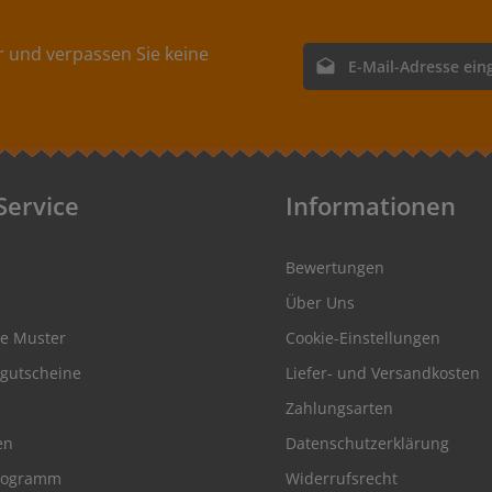
 und verpassen Sie keine
E-Mail-Adresse*
Ich habe die
Datenschutz
genommen und die
AGB
ge
einverstanden.
Service
Informationen
Bewertungen
Über Uns
se Muster
Cookie-Einstellungen
gutscheine
Liefer- und Versandkosten
Zahlungsarten
en
Datenschutzerklärung
rogramm
Widerrufsrecht