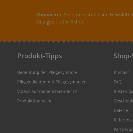
verwechselt. Abmessungen: 1,5 x 6 cm Material:Das
Wäscheetikett hat eine angenehm weiche
Oberfläche und einen hohen Tragekomfort ohne
Abonnieren Sie den kostenlosen Newsletter
Kratzen.100% Polyester - formbeständig, farbecht
Neuigkeit oder Aktion.
und besonders pflegeleicht. Kein Ausfransen der
Stoffkanten durch spezielles Heißschnittverfahren.
Pflege:- besonders pflegeleichte, farbechte
Textiletiketten- Einnähetiketten waschbar bis 90°C
Farben:Folgende Farbvarianten stehen bei den
Namensbändern zur Auswahl: -
Produkt-Tipps
Shop-
Bandfarbe: weiß Schriftfarbe: dunkelrosa-
Bandfarbe: cremeweiß Schriftfarbe: dunkelrosa-
Bandfarbe: weiß Schriftfarbe: lila-
Bandfarbe: cremeweiß Schriftfarbe: lila
Bedeutung der Pflegesymbole
Kontakt
Pflegeetiketten mit Pflegesymbolen
FAQ
Videos auf namensbaenderTV
Kostenlo
Produktübersicht
Geschenk
Galerie
Referenz
Partnerp