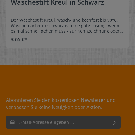
Wäschestift Kreul in Schwarz
Der Wäschestift Kreul, wasch- und kochfest bis 90°C,
Wäschemarker in schwarz ist eine gute Lösung, wenn
es mal schnell gehen muss - zur Kennzeichnung oder
Beschriftung von Webetiketten oder einzelner
3,65 €*
Wäschestücke.Werden Sie kreativ und gestalten und
beschriften Sie unsere Textiletiketten zum Selbst-
Beschriften mit unserem kochfesten Wäschestift.Ideal
für Kindergarten, Kinderkrippe, Landschulheim,
Seniorenheim, Freizeit und Sport. Eigenschaften: -
wasch- und kochfest bis 90°C- Strichstärke ca. 1mm-
formstabile Spitze- geruchsarm, xylol- und toluolfrei-
NICHT geeignet für Satinetiketten
Abonnieren Sie den kostenlosen Newsletter und
verpassen Sie keine Neuigkeit oder Aktion.
E-Mail-Adresse*
Ich habe die
Datenschutzbestimmungen
zur Kenntnis