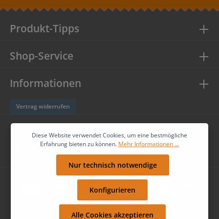
genommen und die
AGB
gelesen und bin mit ihnen
einverstanden.
Produkt-Tipps
Shop-Service
Informationen
Vertrag widerrufen
Folge uns
Diese Website verwendet Cookies, um eine bestmögliche
Erfahrung bieten zu können.
Mehr Informationen ...
Nur technisch notwendige
Konfigurieren
Alle Cookies akzeptieren