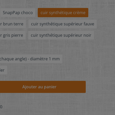
SnapPap choco
cuir synthétique crème
r brun terre
cuir synthétique supérieur fauve
r gris pierre
cuir synthétique supérieur noir
 chaque angle) - diamètre 1 mm
ler
Ajouter au panier
-0