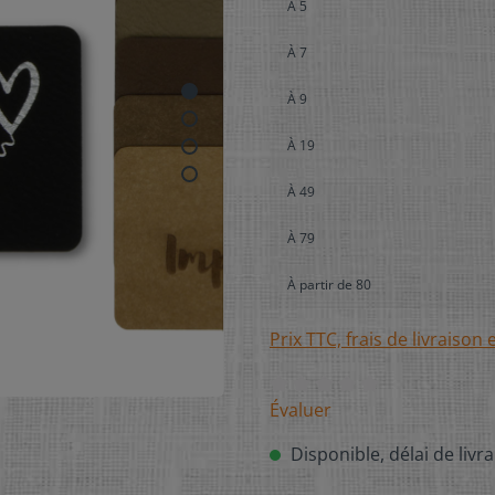
À
5
À
7
À
9
À
19
À
49
À
79
À partir de
80
Prix TTC, frais de livraison 
Évaluer
Disponible, délai de livra