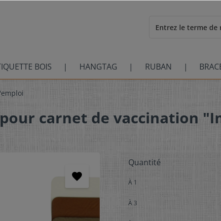
TIQUETTE BOIS
HANGTAG
RUBAN
BRAC
l'emploi
 pour carnet de vaccination "I
Quantité
À
1
À
3