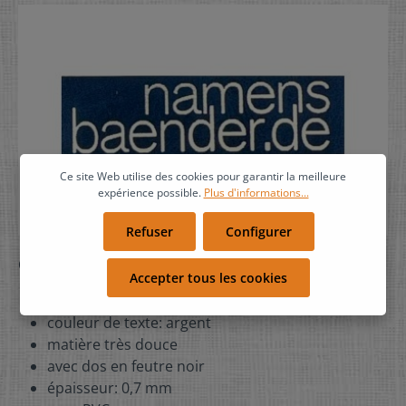
Ce site Web utilise des cookies pour garantir la meilleure
expérience possible.
Plus d'informations...
Refuser
Configurer
Cuir synthétique supérieur bleu foncé
Accepter tous les cookies
couleur de cuir: bleu foncé
couleur de texte: argent
matière très douce
avec dos en feutre noir
épaisseur: 0,7 mm