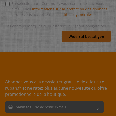
En sélectionnant Continuer, vous confirmez que vous
avez lu nos
informations sur la protection des données
et que vous acceptez nos
conditions générales
.
Les champs marqués d'un astérisque (*) sont obligatoires.
Widerruf bestätigen
Abonnez-vous à la newsletter gratuite de etiquette-
ruban.fr et ne ratez plus aucune nouveauté ou offre
promotionnelle de la boutique.
Adresse e-mail*
En sélectionnant Continuer, vous confirmez que vous avez lu