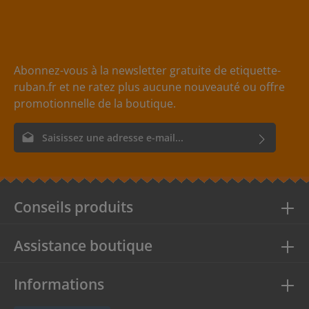
Abonnez-vous à la newsletter gratuite de etiquette-
ruban.fr et ne ratez plus aucune nouveauté ou offre
promotionnelle de la boutique.
Adresse e-mail*
En sélectionnant Continuer, vous confirmez que vous avez lu
nos
informations sur la protection des données
et que vous
acceptez nos
conditions générales
.
Conseils produits
Assistance boutique
Informations