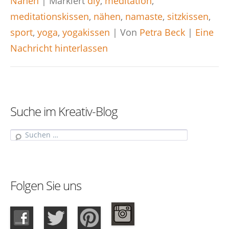
Nähen
|
Markiert
diy
,
meditation
,
meditationskissen
,
nähen
,
namaste
,
sitzkissen
,
sport
,
yoga
,
yogakissen
|
Von
Petra Beck
|
Eine
Nachricht hinterlassen
Suche im Kreativ-Blog
Suche
Folgen Sie uns