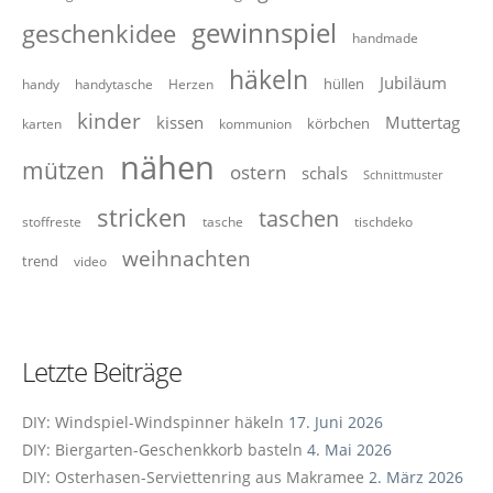
gewinnspiel
geschenkidee
handmade
häkeln
Jubiläum
hüllen
handy
handytasche
Herzen
kinder
kissen
Muttertag
körbchen
karten
kommunion
nähen
mützen
ostern
schals
Schnittmuster
stricken
taschen
stoffreste
tasche
tischdeko
weihnachten
trend
video
Letzte Beiträge
DIY: Windspiel-Windspinner häkeln
17. Juni 2026
DIY: Biergarten-Geschenkkorb basteln
4. Mai 2026
DIY: Osterhasen-Serviettenring aus Makramee
2. März 2026