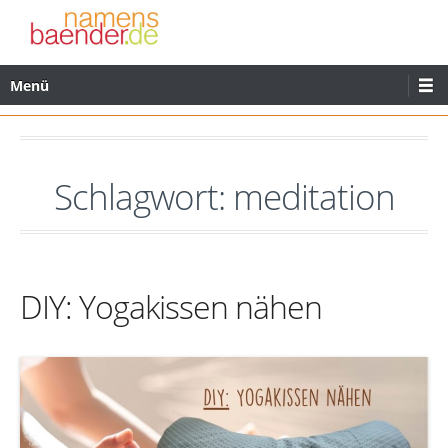
Zum
Inhalt
wechseln
Primäres
Menü
Menü
Schlagwort:
meditation
DIY: Yogakissen nähen