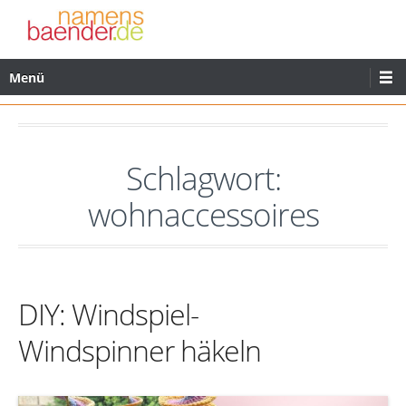
Zum
Inhalt
wechseln
Primäres
Menü
Menü
Schlagwort:
wohnaccessoires
DIY: Windspiel-
Windspinner häkeln