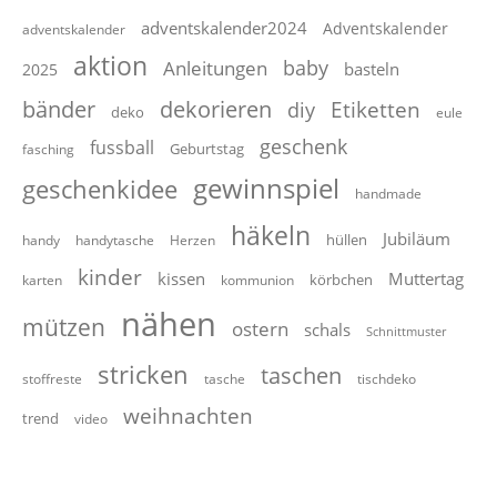
adventskalender2024
Adventskalender
adventskalender
aktion
baby
Anleitungen
basteln
2025
dekorieren
bänder
Etiketten
diy
deko
eule
geschenk
fussball
Geburtstag
fasching
gewinnspiel
geschenkidee
handmade
häkeln
Jubiläum
hüllen
handy
handytasche
Herzen
kinder
kissen
Muttertag
körbchen
karten
kommunion
nähen
mützen
ostern
schals
Schnittmuster
stricken
taschen
stoffreste
tasche
tischdeko
weihnachten
trend
video