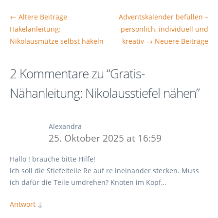
Beitrags
← Ältere Beiträge
Adventskalender befüllen –
Übersicht
Häkelanleitung:
persönlich, individuell und
Nikolausmütze selbst häkeln
kreativ
→ Neuere Beiträge
2 Kommentare zu “
Gratis-
Nähanleitung: Nikolausstiefel nähen
”
Alexandra
25. Oktober 2025 at 16:59
Hallo ! brauche bitte Hilfe!
ich soll die Stiefelteile Re auf re ineinander stecken. Muss
ich dafür die Teile umdrehen? Knoten im Kopf,..
Antwort
↓