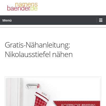
Zum
Inhalt
wechseln
Primäres
Menü
Menü
Gratis-Nähanleitung:
Nikolausstiefel nähen