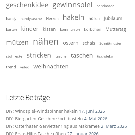
gewinnspiel
geschenkidee
handmade
häkeln
Jubiläum
hüllen
handy
handytasche
Herzen
kinder
kissen
Muttertag
körbchen
karten
kommunion
nähen
mützen
ostern
schals
Schnittmuster
stricken
taschen
stoffreste
tasche
tischdeko
weihnachten
trend
video
Letzte Beiträge
DIY: Windspiel-Windspinner häkeln
17. Juni 2026
DIY: Biergarten-Geschenkkorb basteln
4. Mai 2026
DIY: Osterhasen-Serviettenring aus Makramee
2. März 2026
DIY: Erste-Hilfe-Tasche nähen
27. Januar 2026