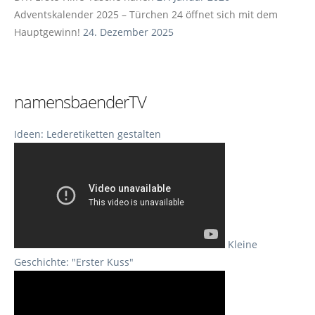
Adventskalender 2025 – Türchen 24 öffnet sich mit dem
Hauptgewinn!
24. Dezember 2025
namensbaenderTV
Ideen: Lederetiketten gestalten
Kleine
Geschichte: "Erster Kuss"